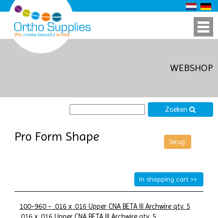
WEBSHOP
Zoeken
Pro Form Shape
100-960 - .016 x .016 Upper CNA BETA III Archwire qty. 5
.016 x .016 Upper CNA BETA III Archwire qty. 5